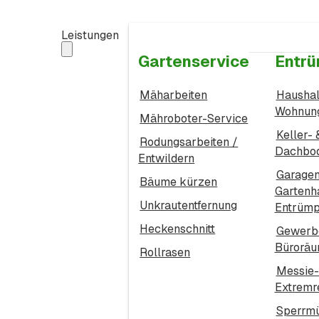
Leistungen
Gartenservice
Entrü
Mäharbeiten
Haushal
Wohnung
Mähroboter-Service
Keller- 
Rodungsarbeiten /
Dachbo
Entwildern
Garagen
Bäume kürzen
Gartenh
Unkrautentfernung
Entrümp
Heckenschnitt
Gewerb
Bürorä
Rollrasen
Messie-
Extremr
Sperrmü